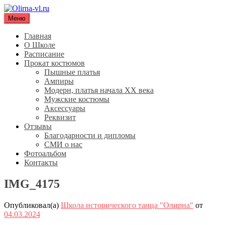
Перейти
к
Меню
Olirna-vl.ru
Школа исторического танца "Олирна"
содержимому
Главная
О Школе
Расписание
Прокат костюмов
Пышные платья
Ампиры
Модерн, платья начала XX века
Мужские костюмы
Аксессуары
Реквизит
Отзывы
Благодарности и дипломы
СМИ о нас
Фотоальбом
Контакты
IMG_4175
Опубликовал(а)
Школа исторического танца "Олирна"
от
04.03.2024