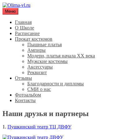
Перейти
к
Меню
Olirna-vl.ru
Школа исторического танца "Олирна"
содержимому
Главная
О Школе
Расписание
Прокат костюмов
Пышные платья
Ампиры
Модерн, платья начала XX века
Мужские костюмы
Аксессуары
Реквизит
Отзывы
Благодарности и дипломы
СМИ о нас
Фотоальбом
Контакты
Наши друзья и партнеры
1.
Пушкинский театр ТЦ ДВФУ