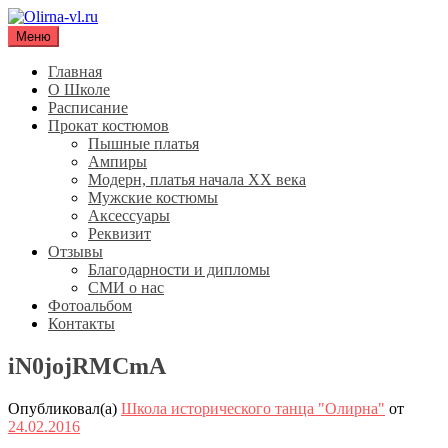
Перейти
к
Меню
Olirna-vl.ru
Школа исторического танца "Олирна"
содержимому
Главная
О Школе
Расписание
Прокат костюмов
Пышные платья
Ампиры
Модерн, платья начала XX века
Мужские костюмы
Аксессуары
Реквизит
Отзывы
Благодарности и дипломы
СМИ о нас
Фотоальбом
Контакты
iN0jojRMCmA
Опубликовал(а)
Школа исторического танца "Олирна"
от
24.02.2016