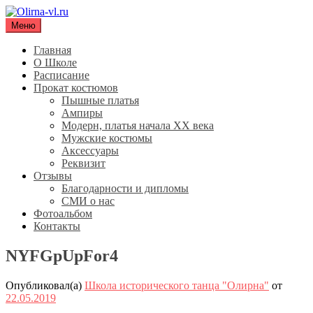
Перейти
к
Меню
Olirna-vl.ru
Школа исторического танца "Олирна"
содержимому
Главная
О Школе
Расписание
Прокат костюмов
Пышные платья
Ампиры
Модерн, платья начала XX века
Мужские костюмы
Аксессуары
Реквизит
Отзывы
Благодарности и дипломы
СМИ о нас
Фотоальбом
Контакты
NYFGpUpFor4
Опубликовал(а)
Школа исторического танца "Олирна"
от
22.05.2019