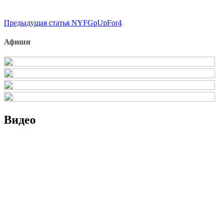
Продолжить
Предыдущая статья
NYFGpUpFor4
чтение
Афиши
Видео