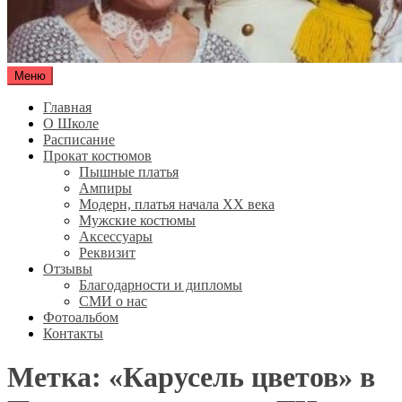
Меню
Olirna-vl.ru
Школа исторического танца "Олирна"
Главная
О Школе
Расписание
Прокат костюмов
Пышные платья
Ампиры
Модерн, платья начала XX века
Мужские костюмы
Аксессуары
Реквизит
Отзывы
Благодарности и дипломы
СМИ о нас
Фотоальбом
Контакты
Метка:
«Карусель цветов» в