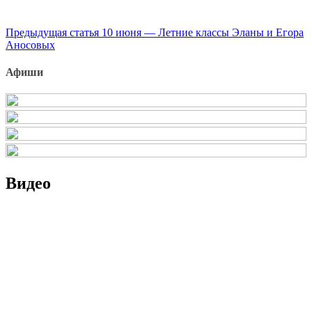
Продолжить
Предыдущая статья
10 июня — Летние классы Эланы и Егора
Аносовых
чтение
Афиши
Видео