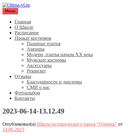
Перейти
к
Меню
Olirna-vl.ru
Школа исторического танца "Олирна"
содержимому
Главная
О Школе
Расписание
Прокат костюмов
Пышные платья
Ампиры
Модерн, платья начала XX века
Мужские костюмы
Аксессуары
Реквизит
Отзывы
Благодарности и дипломы
СМИ о нас
Фотоальбом
Контакты
2023-06-14-13.12.49
Опубликовал(а)
Школа исторического танца "Олирна"
от
14.06.2023