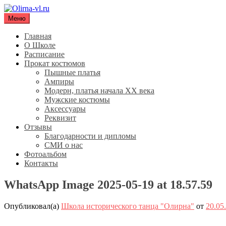
Перейти
к
Меню
Olirna-vl.ru
Школа исторического танца "Олирна"
содержимому
Главная
О Школе
Расписание
Прокат костюмов
Пышные платья
Ампиры
Модерн, платья начала XX века
Мужские костюмы
Аксессуары
Реквизит
Отзывы
Благодарности и дипломы
СМИ о нас
Фотоальбом
Контакты
WhatsApp Image 2025-05-19 at 18.57.59
Опубликовал(а)
Школа исторического танца "Олирна"
от
20.05