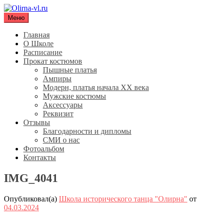
Перейти
к
Меню
Olirna-vl.ru
Школа исторического танца "Олирна"
содержимому
Главная
О Школе
Расписание
Прокат костюмов
Пышные платья
Ампиры
Модерн, платья начала XX века
Мужские костюмы
Аксессуары
Реквизит
Отзывы
Благодарности и дипломы
СМИ о нас
Фотоальбом
Контакты
IMG_4041
Опубликовал(а)
Школа исторического танца "Олирна"
от
04.03.2024