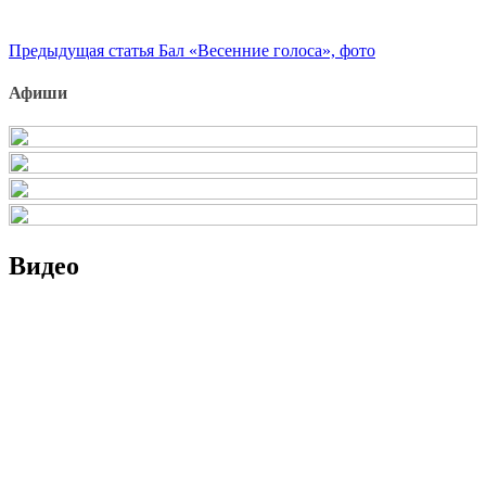
Продолжить
Предыдущая статья
Бал «Весенние голоса», фото
чтение
Афиши
Видео