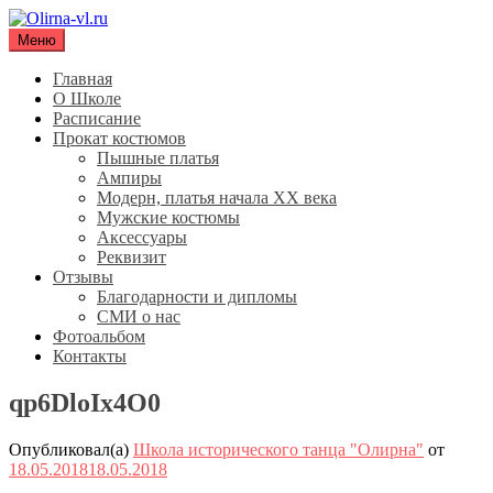
Перейти
к
Меню
Olirna-vl.ru
Школа исторического танца "Олирна"
содержимому
Главная
О Школе
Расписание
Прокат костюмов
Пышные платья
Ампиры
Модерн, платья начала XX века
Мужские костюмы
Аксессуары
Реквизит
Отзывы
Благодарности и дипломы
СМИ о нас
Фотоальбом
Контакты
qp6DloIx4O0
Опубликовал(а)
Школа исторического танца "Олирна"
от
18.05.2018
18.05.2018