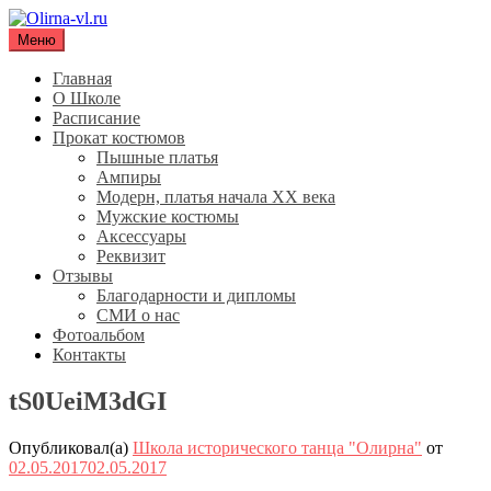
Перейти
к
Меню
Olirna-vl.ru
Школа исторического танца "Олирна"
содержимому
Главная
О Школе
Расписание
Прокат костюмов
Пышные платья
Ампиры
Модерн, платья начала XX века
Мужские костюмы
Аксессуары
Реквизит
Отзывы
Благодарности и дипломы
СМИ о нас
Фотоальбом
Контакты
tS0UeiM3dGI
Опубликовал(а)
Школа исторического танца "Олирна"
от
02.05.2017
02.05.2017