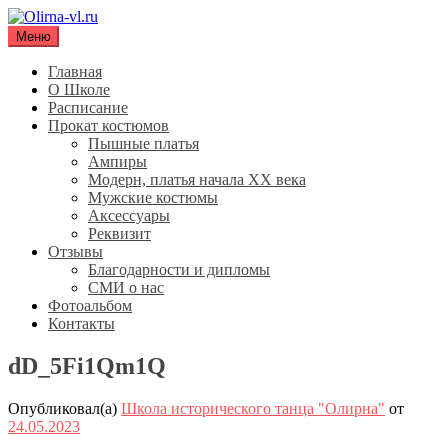
Перейти
к
Меню
Olirna-vl.ru
Школа исторического танца "Олирна"
содержимому
Главная
О Школе
Расписание
Прокат костюмов
Пышные платья
Ампиры
Модерн, платья начала XX века
Мужские костюмы
Аксессуары
Реквизит
Отзывы
Благодарности и дипломы
СМИ о нас
Фотоальбом
Контакты
dD_5Fi1Qm1Q
Опубликовал(а)
Школа исторического танца "Олирна"
от
24.05.2023