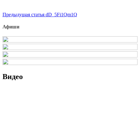
Продолжить
Предыдущая статья
dD_5Fi1Qm1Q
чтение
Афиши
Видео