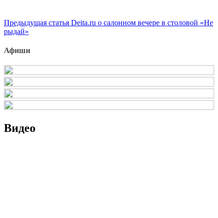
Продолжить
Предыдущая статья
Deita.ru о салонном вечере в столовой «Не
рыдай»
чтение
Афиши
Видео