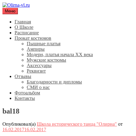
Перейти
к
Меню
Olirna-vl.ru
Школа исторического танца "Олирна"
содержимому
Главная
О Школе
Расписание
Прокат костюмов
Пышные платья
Ампиры
Модерн, платья начала XX века
Мужские костюмы
Аксессуары
Реквизит
Отзывы
Благодарности и дипломы
СМИ о нас
Фотоальбом
Контакты
bal18
Опубликовал(а)
Школа исторического танца "Олирна"
от
16.02.2017
16.02.2017