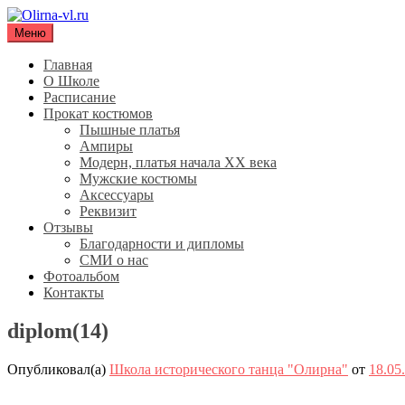
Перейти
к
Меню
Olirna-vl.ru
Школа исторического танца "Олирна"
содержимому
Главная
О Школе
Расписание
Прокат костюмов
Пышные платья
Ампиры
Модерн, платья начала XX века
Мужские костюмы
Аксессуары
Реквизит
Отзывы
Благодарности и дипломы
СМИ о нас
Фотоальбом
Контакты
diplom(14)
Опубликовал(а)
Школа исторического танца "Олирна"
от
18.05