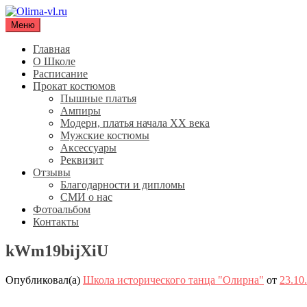
Перейти
к
Меню
Olirna-vl.ru
Школа исторического танца "Олирна"
содержимому
Главная
О Школе
Расписание
Прокат костюмов
Пышные платья
Ампиры
Модерн, платья начала XX века
Мужские костюмы
Аксессуары
Реквизит
Отзывы
Благодарности и дипломы
СМИ о нас
Фотоальбом
Контакты
kWm19bijXiU
Опубликовал(а)
Школа исторического танца "Олирна"
от
23.10