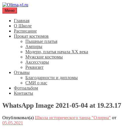
Перейти
к
Меню
Olirna-vl.ru
Школа исторического танца "Олирна"
содержимому
Главная
О Школе
Расписание
Прокат костюмов
Пышные платья
Ампиры
Модерн, платья начала XX века
Мужские костюмы
Аксессуары
Реквизит
Отзывы
Благодарности и дипломы
СМИ о нас
Фотоальбом
Контакты
WhatsApp Image 2021-05-04 at 19.23.17
Опубликовал(а)
Школа исторического танца "Олирна"
от
05.05.2021