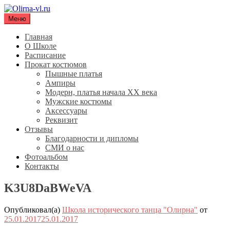
Перейти
к
Меню
Olirna-vl.ru
Школа исторического танца "Олирна"
содержимому
Главная
О Школе
Расписание
Прокат костюмов
Пышные платья
Ампиры
Модерн, платья начала XX века
Мужские костюмы
Аксессуары
Реквизит
Отзывы
Благодарности и дипломы
СМИ о нас
Фотоальбом
Контакты
K3U8DaBWeVA
Опубликовал(а)
Школа исторического танца "Олирна"
от
25.01.2017
25.01.2017