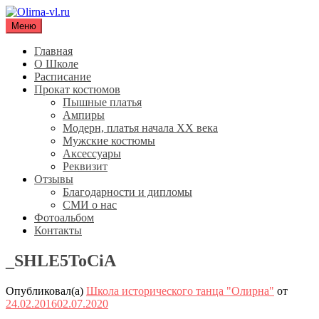
Перейти
к
Меню
Olirna-vl.ru
Школа исторического танца "Олирна"
содержимому
Главная
О Школе
Расписание
Прокат костюмов
Пышные платья
Ампиры
Модерн, платья начала XX века
Мужские костюмы
Аксессуары
Реквизит
Отзывы
Благодарности и дипломы
СМИ о нас
Фотоальбом
Контакты
_SHLE5ToCiA
Опубликовал(а)
Школа исторического танца "Олирна"
от
24.02.2016
02.07.2020