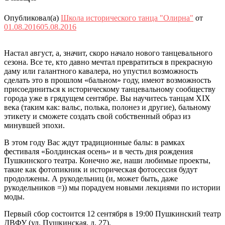
Опубликовал(а)
Школа исторического танца "Олирна"
от
01.08.2016
05.08.2016
Настал август, а, значит, скоро начало нового танцевального
сезона. Все те, кто давно мечтал превратиться в прекрасную
даму или галантного кавалера, но упустил возможность
сделать это в прошлом «бальном» году, имеют возможность
присоединиться к историческому танцевальному сообществу
города уже в грядущем сентябре. Вы научитесь танцам XIX
века (таким как: вальс, полька, полонез и другие), бальному
этикету и сможете создать свой собственный образ из
минувшей эпохи.
В этом году Вас ждут традиционные балы: в рамках
фестиваля «Болдинская осень» и в честь дня рождения
Пушкинского театра. Конечно же, наши любимые проекты,
такие как фотопикник и историческая фотосессия будут
продолжены. А рукодельниц (и, может быть, даже
рукодельников =)) мы порадуем новыми лекциями по истории
моды.
Первый сбор состоится 12 сентября в 19:00 Пушкинский театр
ДВФУ (ул. Пушкинская, д. 27).