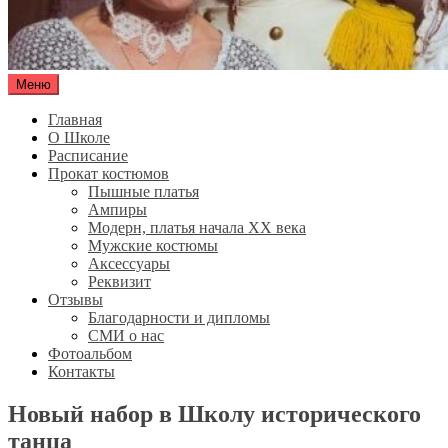
Меню
Olirna-vl.ru
Школа исторического танца "Олирна"
Главная
О Школе
Расписание
Прокат костюмов
Пышные платья
Ампиры
Модерн, платья начала XX века
Мужские костюмы
Аксессуары
Реквизит
Отзывы
Благодарности и дипломы
СМИ о нас
Фотоальбом
Контакты
Новый набор в Школу исторического
танца