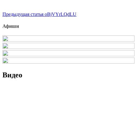
Продолжить
Предыдущая статья
oBjVYrLQdLU
чтение
Афиши
Видео