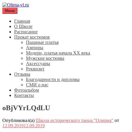
Перейти
к
Меню
Olirna-vl.ru
Школа исторического танца "Олирна"
содержимому
Главная
О Школе
Расписание
Прокат костюмов
Пышные платья
Ампиры
Модерн, платья начала XX века
Мужские костюмы
Аксессуары
Реквизит
Отзывы
Благодарности и дипломы
СМИ о нас
Фотоальбом
Контакты
oBjVYrLQdLU
Опубликовал(а)
Школа исторического танца "Олирна"
от
12.09.2019
12.09.2019