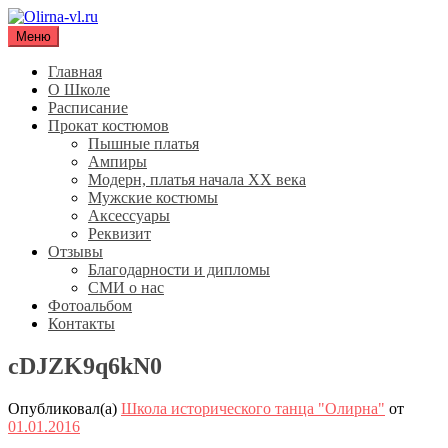
Перейти
к
Меню
Olirna-vl.ru
Школа исторического танца "Олирна"
содержимому
Главная
О Школе
Расписание
Прокат костюмов
Пышные платья
Ампиры
Модерн, платья начала XX века
Мужские костюмы
Аксессуары
Реквизит
Отзывы
Благодарности и дипломы
СМИ о нас
Фотоальбом
Контакты
cDJZK9q6kN0
Опубликовал(а)
Школа исторического танца "Олирна"
от
01.01.2016