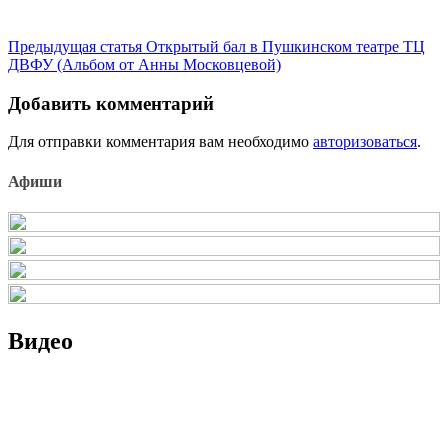
Продолжить
Предыдущая статья
Открытый бал в Пушкинском театре ТЦ
ДВФУ (Альбом от Анны Московцевой)
чтение
Добавить комментарий
Для отправки комментария вам необходимо
авторизоваться
.
Афиши
Видео