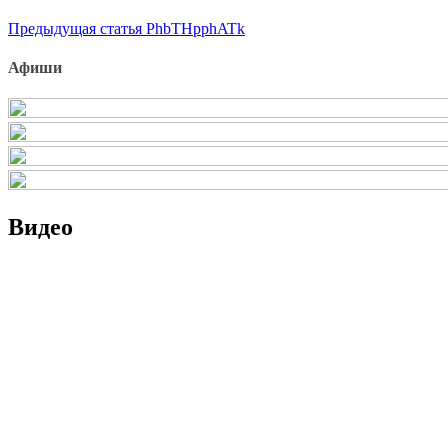
Продолжить
Предыдущая статья
PhbTHpphATk
чтение
Афиши
Видео