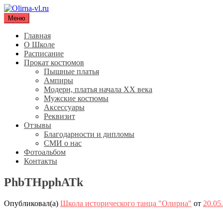
Перейти
к
Меню
Olirna-vl.ru
Школа исторического танца "Олирна"
содержимому
Главная
О Школе
Расписание
Прокат костюмов
Пышные платья
Ампиры
Модерн, платья начала XX века
Мужские костюмы
Аксессуары
Реквизит
Отзывы
Благодарности и дипломы
СМИ о нас
Фотоальбом
Контакты
PhbTHpphATk
Опубликовал(а)
Школа исторического танца "Олирна"
от
20.05