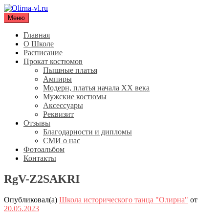
Перейти
к
Меню
Olirna-vl.ru
Школа исторического танца "Олирна"
содержимому
Главная
О Школе
Расписание
Прокат костюмов
Пышные платья
Ампиры
Модерн, платья начала XX века
Мужские костюмы
Аксессуары
Реквизит
Отзывы
Благодарности и дипломы
СМИ о нас
Фотоальбом
Контакты
RgV-Z2SAKRI
Опубликовал(а)
Школа исторического танца "Олирна"
от
20.05.2023