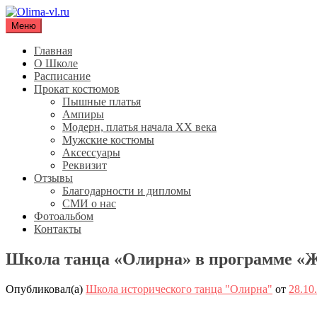
Перейти
к
Меню
Olirna-vl.ru
Школа исторического танца "Олирна"
содержимому
Главная
О Школе
Расписание
Прокат костюмов
Пышные платья
Ампиры
Модерн, платья начала XX века
Мужские костюмы
Аксессуары
Реквизит
Отзывы
Благодарности и дипломы
СМИ о нас
Фотоальбом
Контакты
Школа танца «Олирна» в программе «Ж
Опубликовал(а)
Школа исторического танца "Олирна"
от
28.10