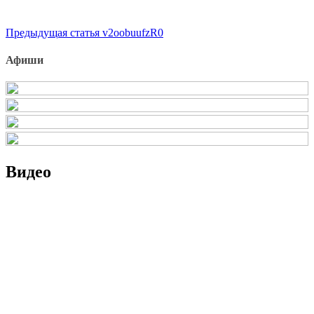
Продолжить
Предыдущая статья
v2oobuufzR0
чтение
Афиши
Видео