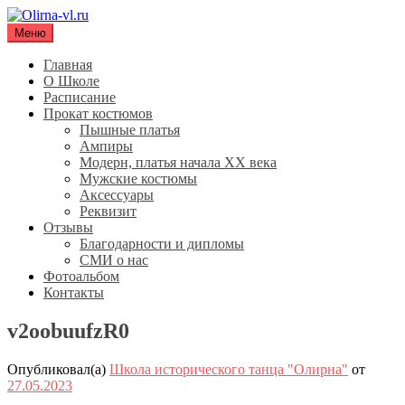
Перейти
к
Меню
Olirna-vl.ru
Школа исторического танца "Олирна"
содержимому
Главная
О Школе
Расписание
Прокат костюмов
Пышные платья
Ампиры
Модерн, платья начала XX века
Мужские костюмы
Аксессуары
Реквизит
Отзывы
Благодарности и дипломы
СМИ о нас
Фотоальбом
Контакты
v2oobuufzR0
Опубликовал(а)
Школа исторического танца "Олирна"
от
27.05.2023