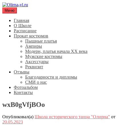
Перейти
к
Меню
Olirna-vl.ru
Школа исторического танца "Олирна"
содержимому
Главная
О Школе
Расписание
Прокат костюмов
Пышные платья
Ампиры
Модерн, платья начала XX века
Мужские костюмы
Аксессуары
Реквизит
Отзывы
Благодарности и дипломы
СМИ о нас
Фотоальбом
Контакты
wxB0gVfjBOo
Опубликовал(а)
Школа исторического танца "Олирна"
от
20.05.2023