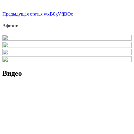
Продолжить
Предыдущая статья
wxB0gVfjBOo
чтение
Афиши
Видео