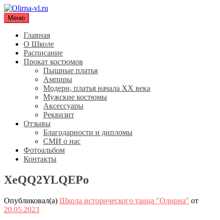
Перейти
к
Меню
Olirna-vl.ru
Школа исторического танца "Олирна"
содержимому
Главная
О Школе
Расписание
Прокат костюмов
Пышные платья
Ампиры
Модерн, платья начала XX века
Мужские костюмы
Аксессуары
Реквизит
Отзывы
Благодарности и дипломы
СМИ о нас
Фотоальбом
Контакты
XeQQ2YLQEPo
Опубликовал(а)
Школа исторического танца "Олирна"
от
20.05.2023