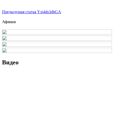
Продолжить
Предыдущая статья
Yxi4ds3dhGA
чтение
Афиши
Видео