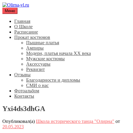
Перейти
к
Меню
Olirna-vl.ru
Школа исторического танца "Олирна"
содержимому
Главная
О Школе
Расписание
Прокат костюмов
Пышные платья
Ампиры
Модерн, платья начала XX века
Мужские костюмы
Аксессуары
Реквизит
Отзывы
Благодарности и дипломы
СМИ о нас
Фотоальбом
Контакты
Yxi4ds3dhGA
Опубликовал(а)
Школа исторического танца "Олирна"
от
20.05.2023